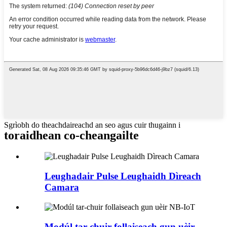
Sgrìobh do theachdaireachd an seo agus cuir thugainn i
toraidhean co-cheangailte
Leughadair Pulse Leughaidh Dìreach
Camara
Modúl tar-chuir follaiseach gun uèir