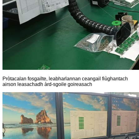
Pròtacalan fosgailte, leabharlannan ceangail fiùghantach
airson leasachadh àrd-sgoile goireasach