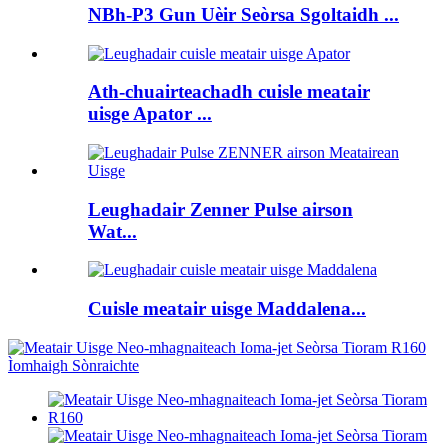
NBh-P3 Gun Uèir Seòrsa Sgoltaidh ...
Ath-chuairteachadh cuisle meatair
uisge Apator ...
Leughadair Zenner Pulse airson
Wat...
Cuisle meatair uisge Maddalena...