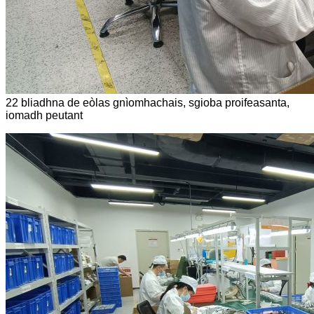
22 bliadhna de eòlas gnìomhachais, sgioba proifeasanta,
iomadh peutant