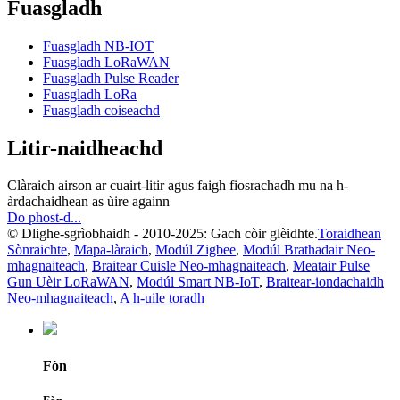
Fuasgladh
Fuasgladh NB-IOT
Fuasgladh LoRaWAN
Fuasgladh Pulse Reader
Fuasgladh LoRa
Fuasgladh coiseachd
Litir-naidheachd
Clàraich airson ar cuairt-litir agus faigh fiosrachadh mu na h-
àrdachaidhean as ùire againn
Do phost-d...
© Dlighe-sgrìobhaidh - 2010-2025: Gach còir glèidhte.
Toraidhean
Sònraichte
,
Mapa-làraich
,
Modúl Zigbee
,
Modúl Brathadair Neo-
mhagnaiteach
,
Braitear Cuisle Neo-mhagnaiteach
,
Meatair Pulse
Gun Uèir LoRaWAN
,
Modúl Smart NB-IoT
,
Braitear-iondachaidh
Neo-mhagnaiteach
,
A h-uile toradh
Fòn