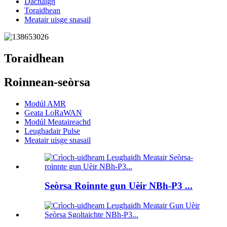
Dachaigh
Toraidhean
Meatair uisge snasail
Toraidhean
Roinnean-seòrsa
Modúl AMR
Geata LoRaWAN
Modúl Meataireachd
Leughadair Pulse
Meatair uisge snasail
Seòrsa Roinnte gun Uèir NBh-P3 ...