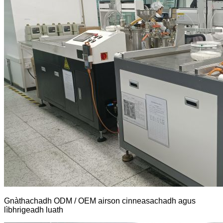
Gnàthachadh ODM / OEM airson cinneasachadh agus
lìbhrigeadh luath