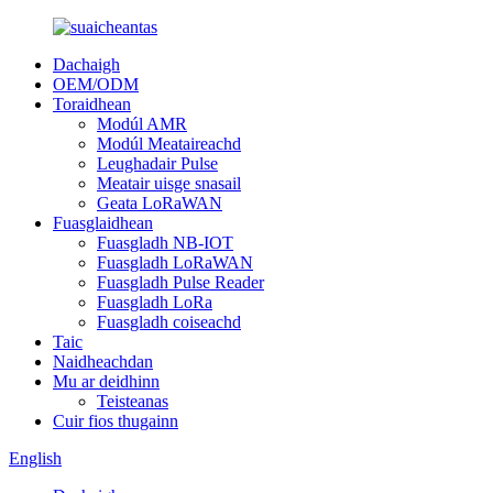
Dachaigh
OEM/ODM
Toraidhean
Modúl AMR
Modúl Meataireachd
Leughadair Pulse
Meatair uisge snasail
Geata LoRaWAN
Fuasglaidhean
Fuasgladh NB-IOT
Fuasgladh LoRaWAN
Fuasgladh Pulse Reader
Fuasgladh LoRa
Fuasgladh coiseachd
Taic
Naidheachdan
Mu ar deidhinn
Teisteanas
Cuir fios thugainn
English