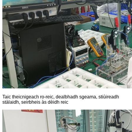
Taic theicnigeach ro-reic, dealbhadh sgeama, stiùireadh
stàlaidh, seirbheis às dèidh reic