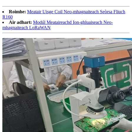
Roimhe:
Meatair Uisge Coil Neo-mhagnaiteach Seòrsa Fliuch
R160
Air adhart:
Modúl Meataireachd Ion-ghluaiseach Neo-
mhagnaiteach LoRaWAN