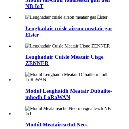
NB-IoT
Leughadair cuisle airson meatair gas
Elster
Leughadair Cuisle Meatair Uisge
ZENNER
Modúl Leughaidh Meatair Dùbailte-
mhodh LoRaWAN
Modúl Meataireachd Neo-