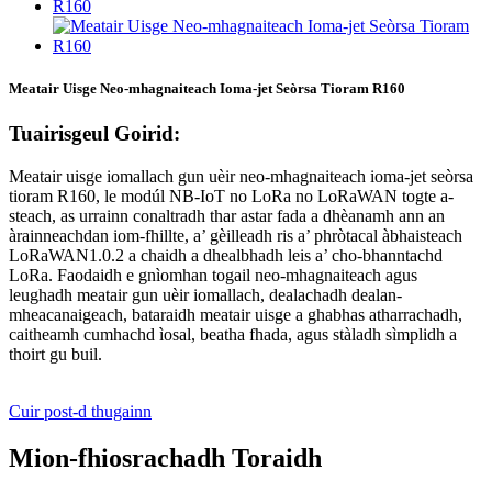
Meatair Uisge Neo-mhagnaiteach Ioma-jet Seòrsa Tioram R160
Tuairisgeul Goirid:
Meatair uisge iomallach gun uèir neo-mhagnaiteach ioma-jet seòrsa
tioram R160, le modúl NB-IoT no LoRa no LoRaWAN togte a-
steach, as urrainn conaltradh thar astar fada a dhèanamh ann an
àrainneachdan iom-fhillte, a’ gèilleadh ris a’ phròtacal àbhaisteach
LoRaWAN1.0.2 a chaidh a dhealbhadh leis a’ cho-bhanntachd
LoRa. Faodaidh e gnìomhan togail neo-mhagnaiteach agus
leughadh meatair gun uèir iomallach, dealachadh dealan-
mheacanaigeach, bataraidh meatair uisge a ghabhas atharrachadh,
caitheamh cumhachd ìosal, beatha fhada, agus stàladh sìmplidh a
thoirt gu buil.
Cuir post-d thugainn
Mion-fhiosrachadh Toraidh