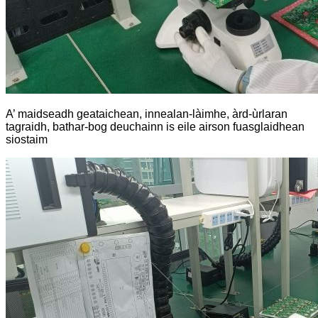
A’ maidseadh geataichean, innealan-làimhe, àrd-ùrlaran
tagraidh, bathar-bog deuchainn is eile airson fuasglaidhean
siostaim