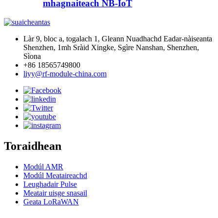
mhagnaiteach NB-IoT
Làr 9, bloc a, togalach 1, Gleann Nuadhachd Eadar-nàiseanta
Shenzhen, 1mh Sràid Xingke, Sgìre Nanshan, Shenzhen,
Sìona
+86 18565749800
liyy@rf-module-china.com
Toraidhean
Modúl AMR
Modúl Meataireachd
Leughadair Pulse
Meatair uisge snasail
Geata LoRaWAN