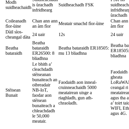
Modh
is ùrachadh
Suidheachadh FSK
suidheac
suidheachaidh
infridhearg
infridhear
ùrachadh
Coileanadh
Chan ann ann
Chan ann
Meatair smachd fìor-ùine
fìor-ùine
an àm fìor
àm fìor
Dàil sìos-
24 uair
12s
24 uair
cheangal dàta
Beatha
Beatha ba
Beatha
bataraidh
Beatha bataraidh ER18505:
ER18505:
bataraidh
ER26500: 8
mu 13 bliadhna
bliadhna
bliadhna
Le bhith a’
cleachdadh
Faodaidh
stèiseanan
gheata
bunaiteach an
Faodaidh aon inneal-
LoRaWA
oibreadair
cruinneachaidh 5000
ceangal r
Stèisean
NB-IoT,
meatairean uisge a
meatairea
Bunait
faodar aon
riaghladh, gun ath-
agus tha a
stèisean
chraoladh.
a’ toirt ta
bunaiteach a
WIFI, Eth
chleachdadh
agus 4G.
le 50,000
meatair.