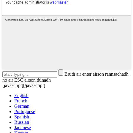
Brùth air enter airson rannsachadh
no air ESC airson dùnadh
[javascript]
[/javascript]
English
French
German
Portuguese
Spanish
Russian
Japanese
Korean