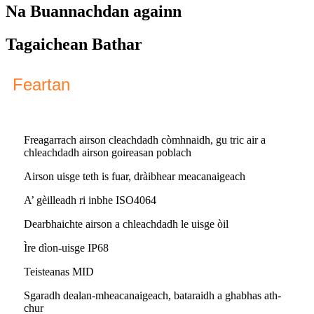
Na Buannachdan againn
Tagaichean Bathar
Feartan
Freagarrach airson cleachdadh còmhnaidh, gu tric air a
chleachdadh airson goireasan poblach
Airson uisge teth is fuar, dràibhear meacanaigeach
A’ gèilleadh ri inbhe ISO4064
Dearbhaichte airson a chleachdadh le uisge òil
Ìre dìon-uisge IP68
Teisteanas MID
Sgaradh dealan-mheacanaigeach, bataraidh a ghabhas ath-
chur