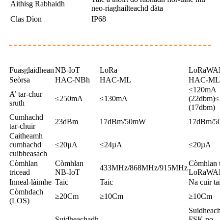
Aithisg Rabhaidh
neo-riaghailteachd dàta
Clas Dìon
IP68
Fuasglaidhean
NB-IoT
LoRa
LoRaWA
Seòrsa
HAC-NBh
HAC-ML
HAC-M
≤120mA
A’ tar-chur
≤250mA
≤130mA
(22dbm)
≤
sruth
(17dbm)
Cumhachd
23dBm
17dBm/50mW
17dBm/
tar-chuir
Caitheamh
cumhachd
≤20µA
≤24µA
≤20µA
cuibheasach
Còmhlan
Còmhlan
Còmhlan t
433MHz/868MHz/915MHz
tricead
NB-IoT
LoRaWA
Inneal-làimhe
Taic
Taic
Na cuir tai
Còmhdach
≥20Cm
≥10Cm
≥10Cm
(LOS)
Suidheac
Suidheachadh
FSK no