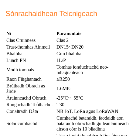
Sònrachaidhean Teicnigeach
Nì
Paramadair
Clas Cruinneas
Clas 2
Trast-thomhas Ainmeil
DN15~DN20
Bhalbha
Gun bhalbha
Luach PN
1L/P
Tomhas ionduchtachd neo-
Modh tomhais
mhagnaiteach
Raon Fiùghantach
≥R250
Brùthadh Obrach as
1.6MPa
àirde
Àrainneachd Obrach
-25°C~+55°C
Rangachadh Teòthachd.
T30
Conaltradh Dàta
NB-IoT, LoRa agus LoRaWAN
Cumhachd bataraidh, faodaidh aon
Solar cumhachd
bataraidh obrachadh gu leantainneach
airson còrr is 10 bliadhna
Taic a thoirt do rabhadh fìor-ùine mu