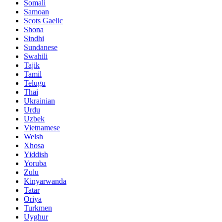
Somali
Samoan
Scots Gaelic
Shona
Sindhi
Sundanese
Swahili
Tajik
Tamil
Telugu
Thai
Ukrainian
Urdu
Uzbek
Vietnamese
Welsh
Xhosa
Yiddish
Yoruba
Zulu
Kinyarwanda
Tatar
Oriya
Turkmen
Uyghur